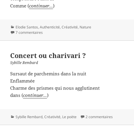
Comme (
continuer...
)
Catégories
Elodie Santos
,
Authenticité
,
Créativité
,
Nature
7 commentaires
Concert ou charivari ?
Sybille Rembard
Sursaut de parchemins dans la nuit
Enflammée
Charme des prismes qui nous agglutinent
dans (
continuer...
)
Catégories
Sybille Rembard
,
Créativité
,
Le poète
2 commentaires