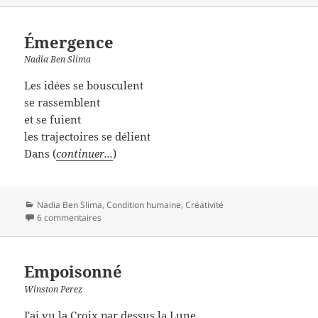
Émergence
Nadia Ben Slima
Les idées se bousculent
se rassemblent
et se fuient
les trajectoires se délient
Dans (
continuer...
)
Catégories
Nadia Ben Slima
,
Condition humaine
,
Créativité
6 commentaires
Empoisonné
Winston Perez
J'ai vu la Croix par dessus la Lune