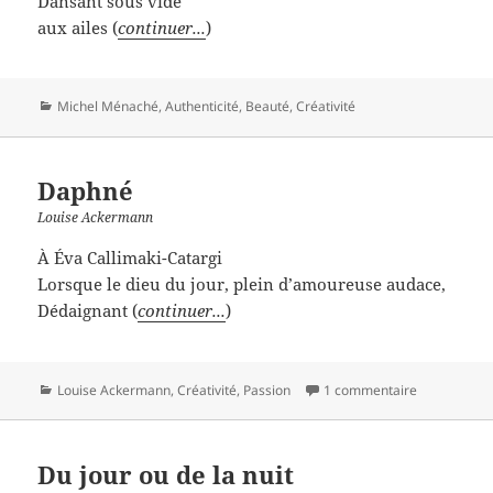
Dansant sous vide
aux ailes (
continuer...
)
Catégories
Michel Ménaché
,
Authenticité
,
Beauté
,
Créativité
Daphné
Louise Ackermann
À Éva Callimaki-Catargi
Lorsque le dieu du jour, plein d’amoureuse audace,
Dédaignant (
continuer...
)
Catégories
Louise Ackermann
,
Créativité
,
Passion
1 commentaire
Du jour ou de la nuit