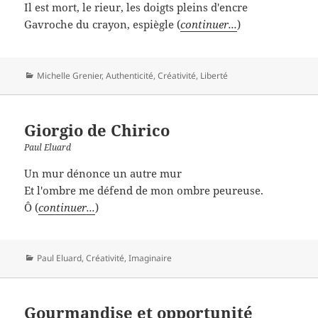
Il est mort, le rieur, les doigts pleins d'encre
Gavroche du crayon, espiègle (
continuer...
)
Catégories
Michelle Grenier
,
Authenticité
,
Créativité
,
Liberté
Giorgio de Chirico
Paul Eluard
Un mur dénonce un autre mur
Et l'ombre me défend de mon ombre peureuse.
Ô (
continuer...
)
Catégories
Paul Eluard
,
Créativité
,
Imaginaire
Gourmandise et opportunité