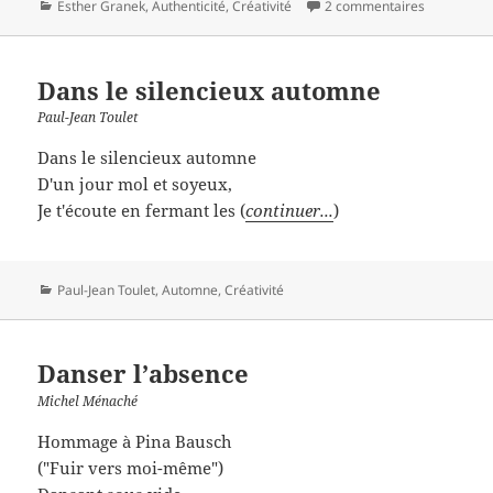
Catégories
Esther Granek
,
Authenticité
,
Créativité
2 commentaires
Dans le silencieux automne
Paul-Jean Toulet
Dans le silencieux automne
D'un jour mol et soyeux,
Je t'écoute en fermant les (
continuer...
)
Catégories
Paul-Jean Toulet
,
Automne
,
Créativité
Danser l’absence
Michel Ménaché
Hommage à Pina Bausch
("Fuir vers moi-même")