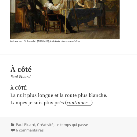
Petrus van Schendel (1806-70),
L'Artiste dans son atelier
À côté
Paul Eluard
À CÔTÉ
La nuit plus longue et la route plus blanche.
Lampes je suis plus près (
continuer...
)
Catégories
Paul Eluard
,
Créativité
,
Le temps qui passe
6 commentaires