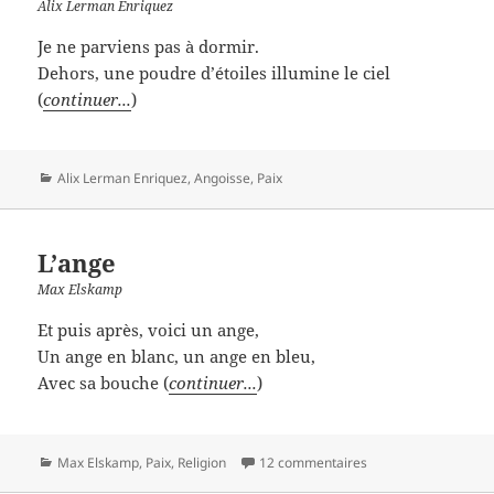
Alix Lerman Enriquez
Je ne parviens pas à dormir.
Dehors, une poudre d’étoiles illumine le ciel
(
continuer...
)
Catégories
Alix Lerman Enriquez
,
Angoisse
,
Paix
L’ange
Max Elskamp
Et puis après, voici un ange,
Un ange en blanc, un ange en bleu,
Avec sa bouche (
continuer...
)
Catégories
Max Elskamp
,
Paix
,
Religion
12 commentaires