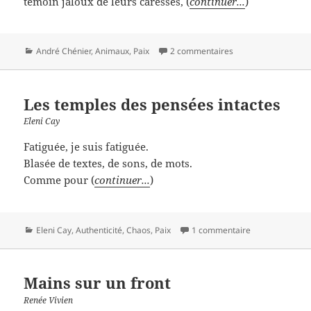
témoin jaloux de leurs caresses, (
continuer...
)
Catégories
André Chénier
,
Animaux
,
Paix
2 commentaires
Les temples des pensées intactes
Eleni Cay
Fatiguée, je suis fatiguée.
Blasée de textes, de sons, de mots.
Comme pour (
continuer...
)
Catégories
Eleni Cay
,
Authenticité
,
Chaos
,
Paix
1 commentaire
Mains sur un front
Renée Vivien