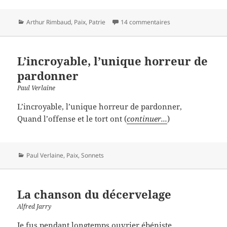
Catégories
Arthur Rimbaud
,
Paix
,
Patrie
14 commentaires
L’incroyable, l’unique horreur de
pardonner
Paul Verlaine
L’incroyable, l’unique horreur de pardonner,
Quand l’offense et le tort ont (
continuer...
)
Catégories
Paul Verlaine
,
Paix
,
Sonnets
La chanson du décervelage
Alfred Jarry
Je fus pendant longtemps ouvrier ébéniste