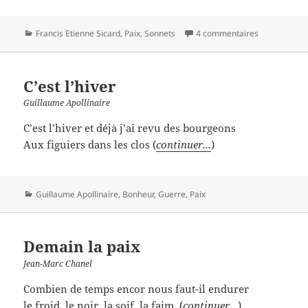
Catégories
Francis Etienne Sicard
,
Paix
,
Sonnets
4 commentaires
C’est l’hiver
Guillaume Apollinaire
C’est l’hiver et déjà j’ai revu des bourgeons
Aux figuiers dans les clos (
continuer...
)
Catégories
Guillaume Apollinaire
,
Bonheur
,
Guerre
,
Paix
Demain la paix
Jean-Marc Chanel
Combien de temps encor nous faut-il endurer
le froid, le noir, la soif, la faim, (
continuer...
)