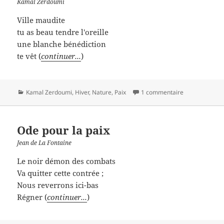
Kamal Zerdoumi
Ville maudite
tu as beau tendre l'oreille
une blanche bénédiction
te vêt (
continuer...
)
Catégories
Kamal Zerdoumi
,
Hiver
,
Nature
,
Paix
1 commentaire
Ode pour la paix
Jean de La Fontaine
Le noir démon des combats
Va quitter cette contrée ;
Nous reverrons ici-bas
Régner (
continuer...
)