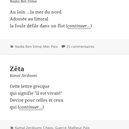
Nadia Ben Slima
Au loin …la mer du nord
Adossée au littoral
la foule défile dans un flot (
continuer...
)
Catégories
Nadia Ben Slima
,
Mer
,
Paix
25 commentaires
Zêta
Kamal Zerdoumi
Cette lettre grecque
qui signifie "il est vivant"
Devise pour celles et ceux
qui (
continuer...
)
Catégories
Kamal Zerdoumi
,
Chaos
,
Guerre
,
Malheur
,
Paix