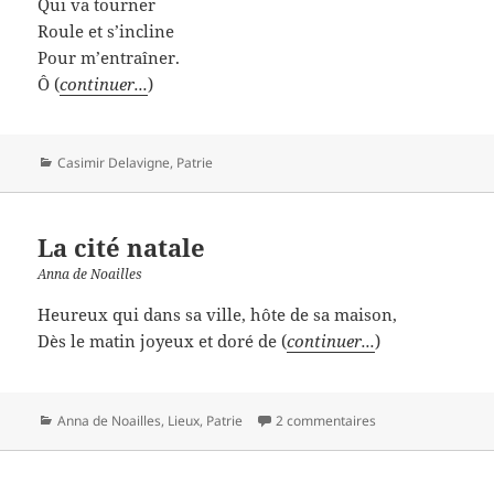
Qui va tourner
Roule et s’incline
Pour m’entraîner.
Ô (
continuer...
)
Catégories
Casimir Delavigne
,
Patrie
La cité natale
Anna de Noailles
Heureux qui dans sa ville, hôte de sa maison,
Dès le matin joyeux et doré de (
continuer...
)
Catégories
Anna de Noailles
,
Lieux
,
Patrie
2 commentaires