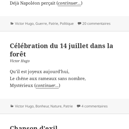
Déjà Napoléon perçait (
continuer...
)
Catégories
Victor Hugo
,
Guerre
,
Patrie
,
Politique
20 commentaires
Célébration du 14 juillet dans la
forêt
Victor Hugo
Qu’il est joyeux aujourd’hui,
Le chêne aux rameaux sans nombre,
Mystérieux (
continuer...
)
Catégories
Victor Hugo
,
Bonheur
,
Nature
,
Patrie
4 commentaires
Chanson d’exil