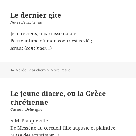
Le dernier gîte
Nérée Beauchemin
Je te reviens, ô paroisse natale.
Patrie intime où mon coeur est resté ;
Avant (
continuer...
)
Catégories
Nérée Beauchemin
,
Mort
,
Patrie
Le jeune diacre, ou la Grèce
chrétienne
Casimir Delavigne
À M. Pouqueville
De Messène au cercueil fille auguste et plaintive,
Muse des (
continuer...
)