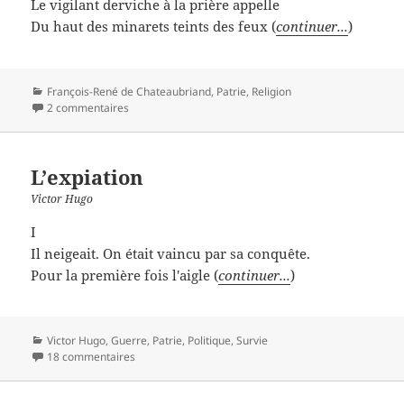
Le vigilant derviche à la prière appelle
Du haut des minarets teints des feux (
continuer...
)
Catégories
François-René de Chateaubriand
,
Patrie
,
Religion
2 commentaires
L’expiation
Victor Hugo
I
Il neigeait. On était vaincu par sa conquête.
Pour la première fois l'aigle (
continuer...
)
Catégories
Victor Hugo
,
Guerre
,
Patrie
,
Politique
,
Survie
18 commentaires