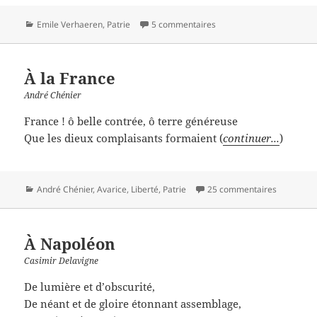
Catégories
Emile Verhaeren
,
Patrie
5 commentaires
À la France
André Chénier
France ! ô belle contrée, ô terre généreuse
Que les dieux complaisants formaient (
continuer...
)
Catégories
André Chénier
,
Avarice
,
Liberté
,
Patrie
25 commentaires
À Napoléon
Casimir Delavigne
De lumière et d’obscurité,
De néant et de gloire étonnant assemblage,