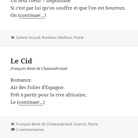
Un seul coeur ? Impossible
Si c'est par lui qu'on souffre et que l'on est heureux.
On (
continuer...
)
Catégories
Sabine Sicaud
,
Bonheur
,
Malheur
,
Patrie
Le Cid
François-René de Chateaubriand
Romance.
Air des Folies d'Espagne.
Prêt à partir pour la rive africaine,
Le (
continuer...
)
Catégories
François-René de Chateaubriand
,
Guerre
,
Patrie
2 commentaires