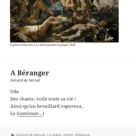
Eugène Delacroix,
La Liberté guidant le peuple
, 1830
A Béranger
Gérard de Nerval
Ode
Des chants, voilà toute sa vie !
Ainsi qu'un brouillard vaporeux,
Le (
continuer...
)
Catégories
Gérard de Nerval
,
Le poète
,
Patrie
,
Politique