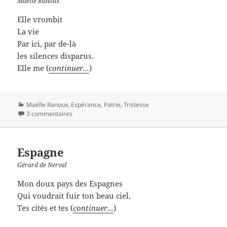
Maëlle Ranoux
Elle vrombit
La vie
Par ici, par de-là
les silences disparus.
Elle me (
continuer...
)
Catégories
Maëlle Ranoux
,
Espérance
,
Patrie
,
Tristesse
3 commentaires
Espagne
Gérard de Nerval
Mon doux pays des Espagnes
Qui voudrait fuir ton beau ciel,
Tes cités et tes (
continuer...
)