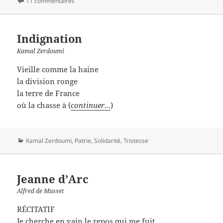
11 commentaires
Indignation
Kamal Zerdoumi
Vieille comme la haine
la division ronge
la terre de France
où la chasse à (
continuer...
)
Catégories
Kamal Zerdoumi
,
Patrie
,
Solidarité
,
Tristesse
Jeanne d’Arc
Alfred de Musset
RÉCITATIF
Je cherche en vain le repos qui me fuit.