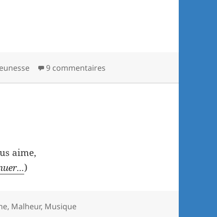
Jeunesse
9 commentaires
ous aime,
nuer...
)
me
,
Malheur
,
Musique