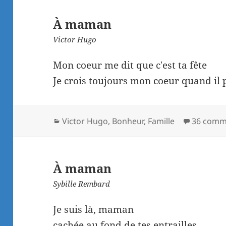
À maman
Victor Hugo
Mon coeur me dit que c'est ta fête
Je crois toujours mon coeur quand il p
Catégories
Victor Hugo
,
Bonheur
,
Famille
36 comm
À maman
Sybille Rembard
Je suis là, maman
cachée au fond de tes entrailles