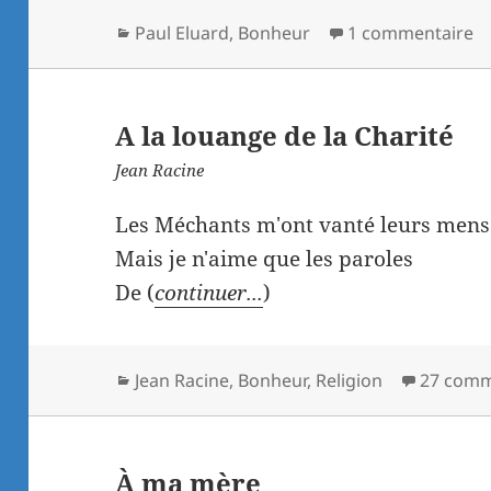
Catégories
Paul Eluard
,
Bonheur
1 commentaire
A la louange de la Charité
Jean Racine
Les Méchants m'ont vanté leurs menso
Mais je n'aime que les paroles
De (
continuer...
)
Catégories
Jean Racine
,
Bonheur
,
Religion
27 comm
À ma mère