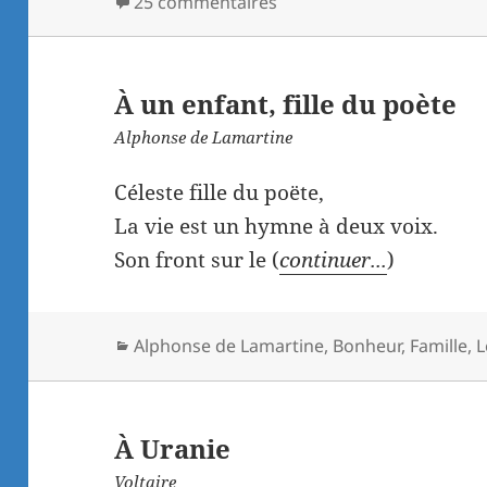
25 commentaires
À un enfant, fille du poète
Alphonse de Lamartine
Céleste fille du poëte,
La vie est un hymne à deux voix.
Son front sur le (
continuer...
)
Catégories
Alphonse de Lamartine
,
Bonheur
,
Famille
,
L
À Uranie
Voltaire