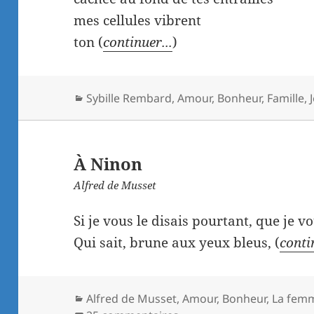
mes cellules vibrent
ton (
continuer...
)
Catégories
Sybille Rembard
,
Amour
,
Bonheur
,
Famille
,
À Ninon
Alfred de Musset
Si je vous le disais pourtant, que je v
Qui sait, brune aux yeux bleus, (
conti
Catégories
Alfred de Musset
,
Amour
,
Bonheur
,
La fem