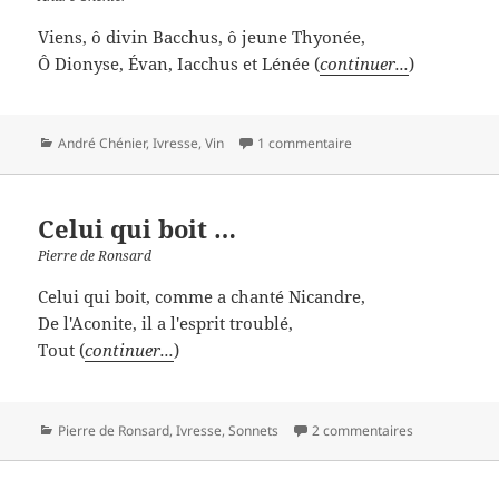
Viens, ô divin Bacchus, ô jeune Thyonée,
Ô Dionyse, Évan, Iacchus et Lénée (
continuer...
)
Catégories
André Chénier
,
Ivresse
,
Vin
1 commentaire
Celui qui boit …
Pierre de Ronsard
Celui qui boit, comme a chanté Nicandre,
De l'Aconite, il a l'esprit troublé,
Tout (
continuer...
)
Catégories
Pierre de Ronsard
,
Ivresse
,
Sonnets
2 commentaires