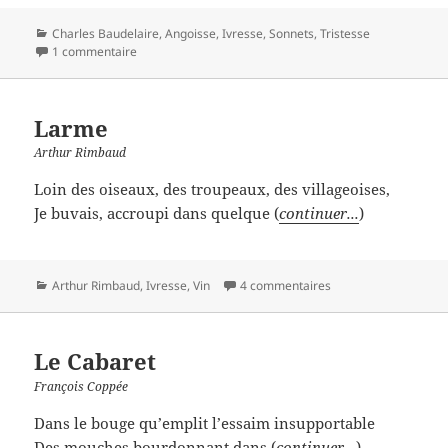
Catégories
Charles Baudelaire
,
Angoisse
,
Ivresse
,
Sonnets
,
Tristesse
1 commentaire
Larme
Arthur Rimbaud
Loin des oiseaux, des troupeaux, des villageoises,
Je buvais, accroupi dans quelque (
continuer...
)
Catégories
Arthur Rimbaud
,
Ivresse
,
Vin
4 commentaires
Le Cabaret
François Coppée
Dans le bouge qu’emplit l’essaim insupportable
Des mouches bourdonnant dans (
continuer...
)