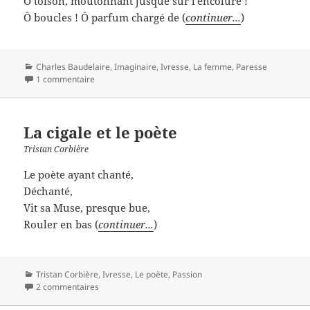
Ô toison, moutonnant jusque sur l'encolure !
Ô boucles ! Ô parfum chargé de (
continuer...
)
Catégories
Charles Baudelaire
,
Imaginaire
,
Ivresse
,
La femme
,
Paresse
1 commentaire
La cigale et le poète
Tristan Corbière
Le poète ayant chanté,
Déchanté,
Vit sa Muse, presque bue,
Rouler en bas (
continuer...
)
Catégories
Tristan Corbière
,
Ivresse
,
Le poète
,
Passion
2 commentaires