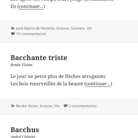
Ils (
continuer...
)
Catégories
José-Maria de Heredia
,
Ivresse
,
Sonnets
,
Vin
10 commentaires
Bacchante triste
Renée Vivien
Le jour ne perce plus de flèches arrogantes
Les bois émerveillés de la beauté (
continuer...
)
Catégories
Renée Vivien
,
Ivresse
,
Vin
2 commentaires
Bacchus
André Chénier