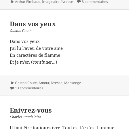
Catégories
Arthur Rimbaud
,
Imaginaire
,
Ivresse
3 commentaires
Dans vos yeux
Gaston Couté
Dans vos yeux
J'ai lu l'aveu de votre âme
En caractères de flamme
Et je m'en (
continuer...
)
Catégories
Gaston Couté
,
Amour
,
Ivresse
,
Mensonge
13 commentaires
Enivrez-vous
Charles Baudelaire
Il faut être toujours ivre. Tout est là : c'est l'unique