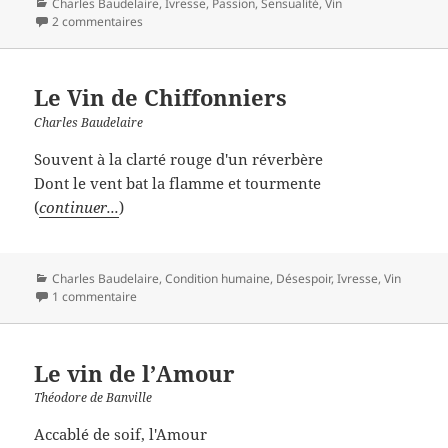
Catégories
Charles Baudelaire
,
Ivresse
,
Passion
,
Sensualité
,
Vin
2 commentaires
Le Vin de Chiffonniers
Charles Baudelaire
Souvent à la clarté rouge d'un réverbère
Dont le vent bat la flamme et tourmente
(
continuer...
)
Catégories
Charles Baudelaire
,
Condition humaine
,
Désespoir
,
Ivresse
,
Vin
1 commentaire
Le vin de l’Amour
Théodore de Banville
Accablé de soif, l'Amour