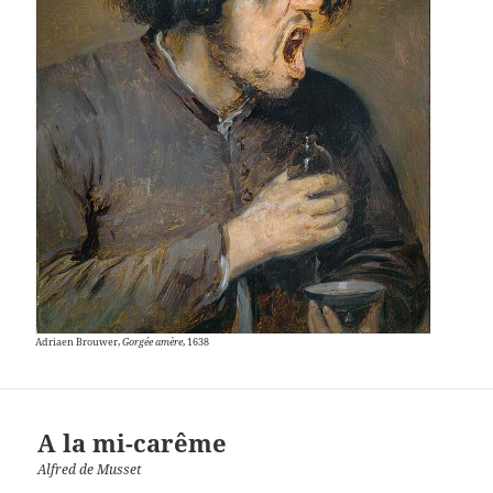
Adriaen Brouwer,
Gorgée amère
, 1638
A la mi-carême
Alfred de Musset