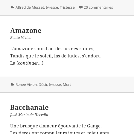
Catégories
Alfred de Musset
,
Ivresse
,
Tristesse
20 commentaires
Amazone
Renée Vivien
L’amazone sourit au-dessus des ruines,
Tandis que le soleil, las de luttes, s’endort.
La (
continuer...
)
Catégories
Renée Vivien
,
Désir
,
Ivresse
,
Mort
Bacchanale
José-Maria de Heredia
Une brusque clameur épouvante le Gange.
Les tigres ont rompu leurs jougs et, miaulants,