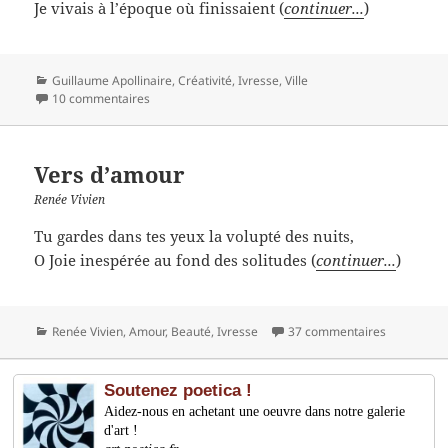
Je vivais à l’époque où finissaient (
continuer...
)
Catégories
Guillaume Apollinaire
,
Créativité
,
Ivresse
,
Ville
10 commentaires
Vers d’amour
Renée Vivien
Tu gardes dans tes yeux la volupté des nuits,
O Joie inespérée au fond des solitudes (
continuer...
)
Catégories
Renée Vivien
,
Amour
,
Beauté
,
Ivresse
37 commentaires
Soutenez poetica !
Aidez-nous en achetant une oeuvre dans notre galerie
d'art !