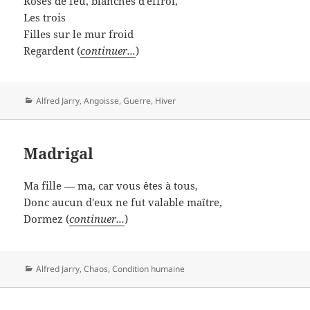
Roses de feu, blanches d'effroi,
Les trois
Filles sur le mur froid
Regardent (
continuer...
)
Catégories
Alfred Jarry
,
Angoisse
,
Guerre
,
Hiver
Madrigal
Ma fille — ma, car vous êtes à tous,
Donc aucun d'eux ne fut valable maître,
Dormez (
continuer...
)
Catégories
Alfred Jarry
,
Chaos
,
Condition humaine