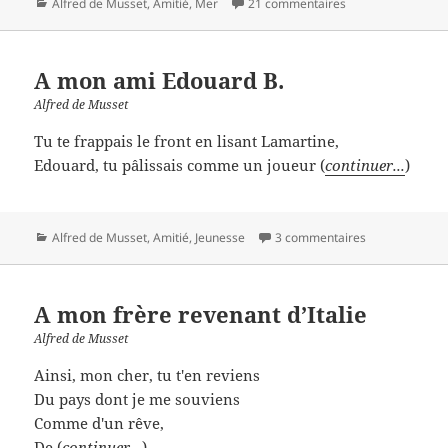
Catégories
Alfred de Musset
,
Amitié
,
Mer
21 commentaires
A mon ami Edouard B.
Alfred de Musset
Tu te frappais le front en lisant Lamartine,
Edouard, tu pâlissais comme un joueur (
continuer...
)
Catégories
Alfred de Musset
,
Amitié
,
Jeunesse
3 commentaires
A mon frère revenant d’Italie
Alfred de Musset
Ainsi, mon cher, tu t'en reviens
Du pays dont je me souviens
Comme d'un rêve,
De (
continuer...
)