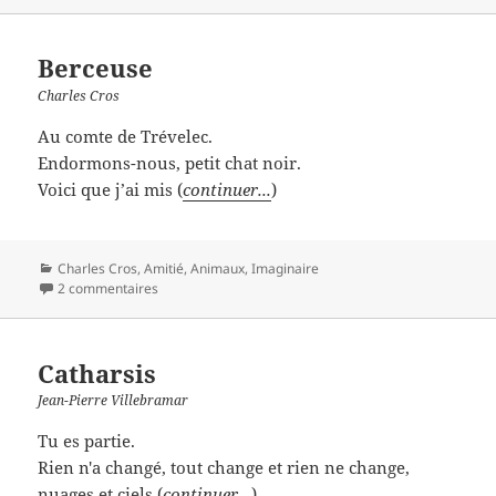
Berceuse
Charles Cros
Au comte de Trévelec.
Endormons-nous, petit chat noir.
Voici que j’ai mis (
continuer...
)
Catégories
Charles Cros
,
Amitié
,
Animaux
,
Imaginaire
2 commentaires
Catharsis
Jean-Pierre Villebramar
Tu es partie.
Rien n'a changé, tout change et rien ne change,
nuages et ciels (
continuer...
)