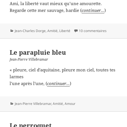
Ami, la liberté vaut mieux qu’une amourette.
Regarde cette mer sauvage, hardie (
continuer...
)
Catégories
Jean-Charles Dorge
,
Amitié
,
Liberté
10 commentaires
Le parapluie bleu
Jean-Pierre Villebramar
« pleure, ciel d'aquitaine, pleure mon ciel, toutes tes
larmes
l'une après l'une, (
continuer...
)
Catégories
Jean-Pierre Villebramar
,
Amitié
,
Amour
Le perroquet