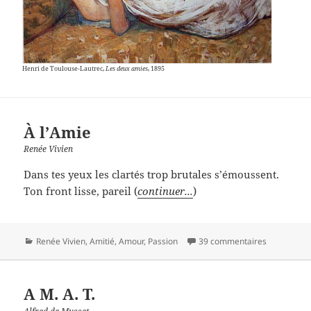
Henri de Toulouse-Lautrec,
Les deux amies
, 1895
À l’Amie
Renée Vivien
Dans tes yeux les clartés trop brutales s’émoussent.
Ton front lisse, pareil (
continuer...
)
Catégories
Renée Vivien
,
Amitié
,
Amour
,
Passion
39 commentaires
A M. A. T.