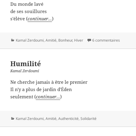
Du monde lavé
de ses souillures
s'élève (
continuer...
)
Catégories
Kamal Zerdoumi
,
Amitié
,
Bonheur
,
Hiver
6 commentaires
Humilité
Kamal Zerdoumi
Ne cherche jamais à être le premier
Il n'y a plus de jardin d'Éden
seulement (
continuer...
)
Catégories
Kamal Zerdoumi
,
Amitié
,
Authenticité
,
Solidarité