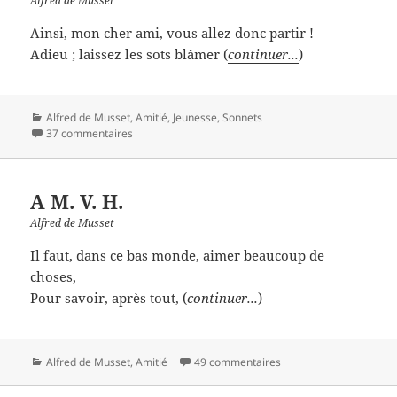
Alfred de Musset
Ainsi, mon cher ami, vous allez donc partir !
Adieu ; laissez les sots blâmer (
continuer...
)
Catégories
Alfred de Musset
,
Amitié
,
Jeunesse
,
Sonnets
37 commentaires
A M. V. H.
Alfred de Musset
Il faut, dans ce bas monde, aimer beaucoup de
choses,
Pour savoir, après tout, (
continuer...
)
Catégories
Alfred de Musset
,
Amitié
49 commentaires