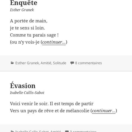
Enquête
Esther Granek
A portée de main,
je te sens si loin.
Comme tu parais sage !
(ou n'y vois-je (
continuer...
)
Catégories
Esther Granek
,
Amitié
,
Solitude
8 commentaires
Évasion
Isabelle Callis-Sabot
Voici venir le soir. Il est temps de partir
Vers un pays de rêve et de mélancolie (
continuer...
)
Catégories
Isabelle Callis-Sabot
,
Amitié
3 commentaires