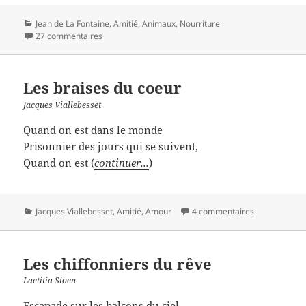
Catégories
Jean de La Fontaine
,
Amitié
,
Animaux
,
Nourriture
27 commentaires
Les braises du coeur
Jacques Viallebesset
Quand on est dans le monde
Prisonnier des jours qui se suivent,
Quand on est (
continuer...
)
Catégories
Jacques Viallebesset
,
Amitié
,
Amour
4 commentaires
Les chiffonniers du rêve
Laetitia Sioen
Escapade sur les balcons du ciel