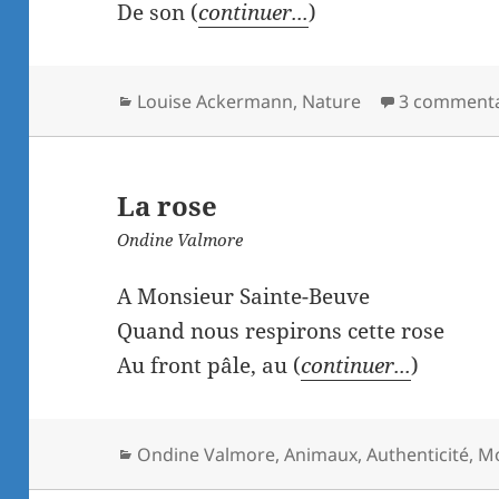
De son (
continuer...
)
Catégories
Louise Ackermann
,
Nature
3 commenta
La rose
Ondine Valmore
A Monsieur Sainte-Beuve
Quand nous respirons cette rose
Au front pâle, au (
continuer...
)
Catégories
Ondine Valmore
,
Animaux
,
Authenticité
,
M