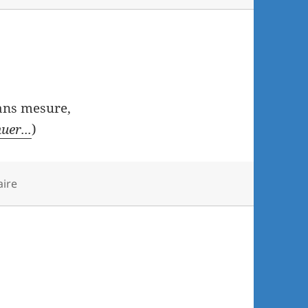
sans mesure,
uer...
)
ire