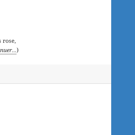
s rose,
nuer...
)