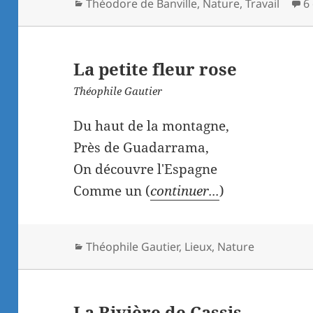
Catégories
Théodore de Banville
,
Nature
,
Travail
6
La petite fleur rose
Théophile Gautier
Du haut de la montagne,
Près de Guadarrama,
On découvre l'Espagne
Comme un (
continuer...
)
Catégories
Théophile Gautier
,
Lieux
,
Nature
La Rivière de Cassis