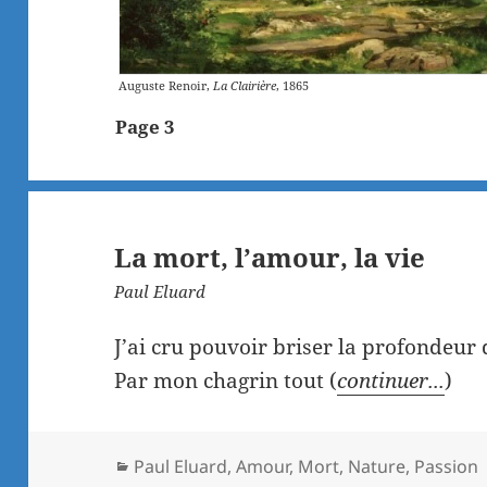
Auguste Renoir,
La Clairière
, 1865
Page 3
La mort, l’amour, la vie
Paul Eluard
J’ai cru pouvoir briser la profondeur
Par mon chagrin tout (
continuer...
)
Catégories
Paul Eluard
,
Amour
,
Mort
,
Nature
,
Passion