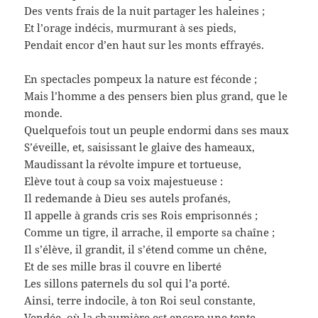
Des vents frais de la nuit partager les haleines ;
Et l’orage indécis, murmurant à ses pieds,
Pendait encor d’en haut sur les monts effrayés.
En spectacles pompeux la nature est féconde ;
Mais l’homme a des pensers bien plus grand, que le
monde.
Quelquefois tout un peuple endormi dans ses maux
S’éveille, et, saisissant le glaive des hameaux,
Maudissant la révolte impure et tortueuse,
Elève tout à coup sa voix majestueuse :
Il redemande à Dieu ses autels profanés,
Il appelle à grands cris ses Rois emprisonnés ;
Comme un tigre, il arrache, il emporte sa chaîne ;
Il s’élève, il grandit, il s’étend comme un chêne,
Et de ses mille bras il couvre en liberté
Les sillons paternels du sol qui l’a porté.
Ainsi, terre indocile, à ton Roi seul constante,
Vendée, où la chaumière est encore une tente,