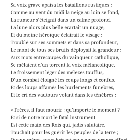
Sa voix grave apaisa les bataillons rustiques :
Comme au vent du midi la neige au loin se fond,
La rumeur s’éteignit dans un calme profond.
La lune alors plus belle écartait un nuage,
Et du moine héroïque éclairait le visage ;
Troublé sur ses sommets et dans sa profondeur,
Le mont de tous ses bruits déployait la grandeur ;
Aux mots entrecoupés du vainqueur catholique,
Se mêlaient d’un torrent la voix mélancolique,
Le froissement léger des mélèzes touffus,
D’un combat éloigné les coups longs et confus,
Et des loups affamés les hurlements funèbres,
Et le cri des vautours volant dans les ténèbres :
« Frères, il faut mourir : qu’importe le moment ?
Et si de notre mort le fatal instrument
Est cette main des Rois qui, jadis salutaire,
Touchait pour les guérir les peuples de la terre ;
Quand même, nous brisant sous notre propre effort,