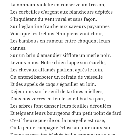
La nonnain-violette en conserve un frisson,
Les corbeilles d’argent aux blancheurs dépitées
S’inquiètent du vent rural et sans façon.
Sur l’églantine fraîche aux saveurs paysannes
Voici que les frelons éthiopiens vont choir,
Les bambous en rumeur entre-choquent leurs
cannes,
Sur un brin d’amandier sifflote un merle noir.
Levons-nous. Notre chien lappe son écuelle,
Les chevaux affamés piaffent après le foin,
On entend barboter un refrain de vaisselle
Et des appels de coqs s’égosiller au loin.
Déjeunons sur le seuil de tartines miellées,
Dans nos verres en feu le soleil boit sa part,
Les arbres font danser leurs feuilles déroulées
Et teignent leurs bourgeons d’un petit point de fard.
C’est l’heure puérile où la margelle est rose,
Où la jeune campagne éclose au jour nouveau
Dans ses terrains bêchés brille comme une alose,