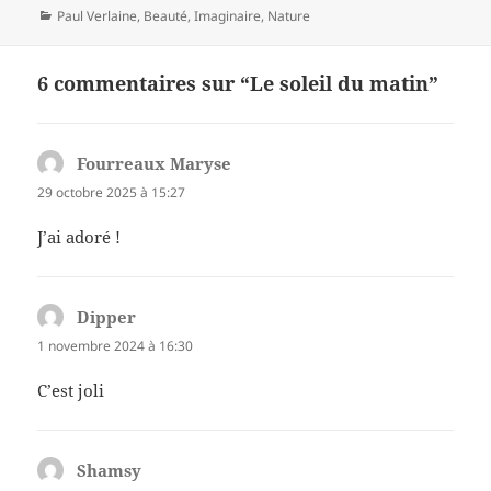
Catégories
Paul Verlaine
,
Beauté
,
Imaginaire
,
Nature
6 commentaires sur “Le soleil du matin”
Fourreaux Maryse
dit :
29 octobre 2025 à 15:27
J’ai adoré !
Dipper
dit :
1 novembre 2024 à 16:30
C’est joli
Shamsy
dit :