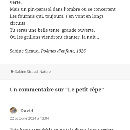
verte,
Mais un pin-parasol dans l’ombre où se concertent
Les fourmis qui, toujours, s’en vont en longs
circuits ;
Tu seras une belle tente, grande ouverte,
Où les grillons viendront chanter, la nuit…
Sabine Sicaud,
Poèmes d’enfant, 1926
Catégories
Sabine Sicaud
,
Nature
Un commentaire sur “Le petit cèpe”
David
dit :
22 octobre 2024 à 13:04
Très beau cette fable en poésie d’une jeune artiste