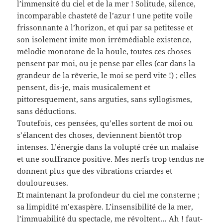
l’immensité du ciel et de la mer ! Solitude, silence,
incomparable chasteté de l’azur ! une petite voile
frissonnante à l’horizon, et qui par sa petitesse et
son isolement imite mon irrémédiable existence,
mélodie monotone de la houle, toutes ces choses
pensent par moi, ou je pense par elles (car dans la
grandeur de la rêverie, le moi se perd vite !) ; elles
pensent, dis-je, mais musicalement et
pittoresquement, sans arguties, sans syllogismes,
sans déductions.
Toutefois, ces pensées, qu’elles sortent de moi ou
s’élancent des choses, deviennent bientôt trop
intenses. L’énergie dans la volupté crée un malaise
et une souffrance positive. Mes nerfs trop tendus ne
donnent plus que des vibrations criardes et
douloureuses.
Et maintenant la profondeur du ciel me consterne ;
sa limpidité m’exaspère. L’insensibilité de la mer,
l’immuabilité du spectacle, me révoltent… Ah ! faut-