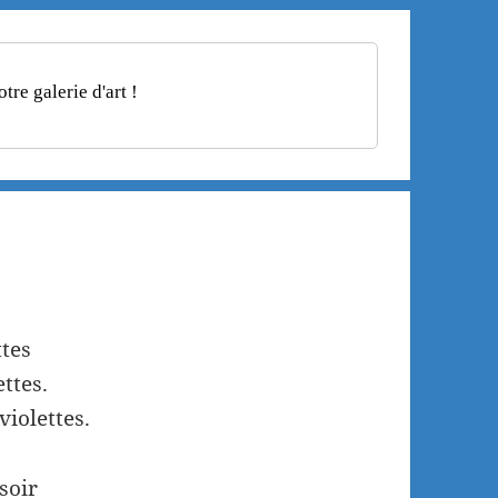
re galerie d'art !
ttes
ttes.
violettes.
soir