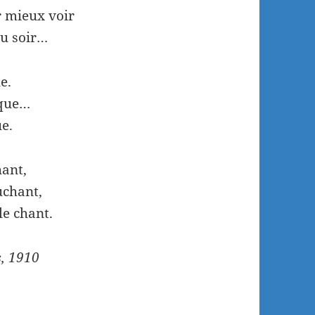
r mieux voir
au soir…
e.
ique…
e.
hant,
uchant,
le chant.
s, 1910