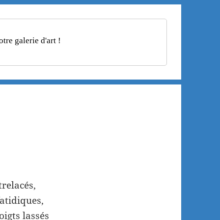
re galerie d'art !
trelacés,
atidiques,
oigts lassés