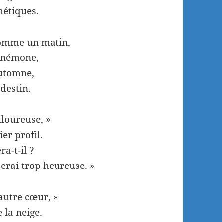
hétiques.
 comme un matin,
 anémone,
’automne,
destin.
uloureuse, »
ier profil.
a-t-il ?
erai trop heureuse. »
autre cœur, »
 la neige.