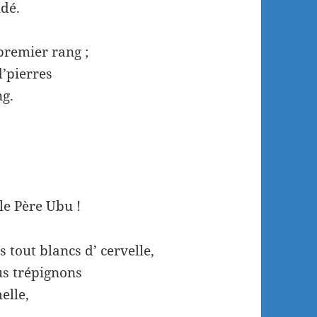
udé.
premier rang ;
d’pierres
ng.
le Père Ubu !
tout blancs d’ cervelle,
us trépignons
elle,