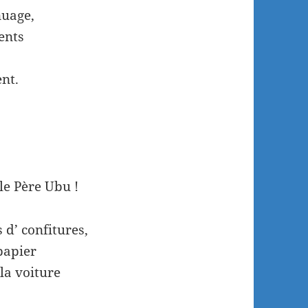
nuage,
ents
nt.
le Père Ubu !
d’ confitures,
papier
 la voiture