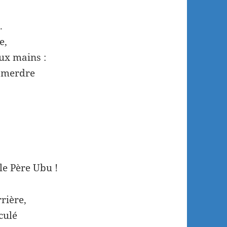
.
e,
eux mains :
e merdre
le Père Ubu !
rrière,
culé