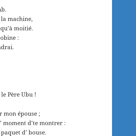
mb.
’ la machine,
 qu’à moitié.
bobine :
ndrai.
 le Père Ubu !
ar mon épouse ;
à l’ moment d’te montrer :
 paquet d’ bouse.