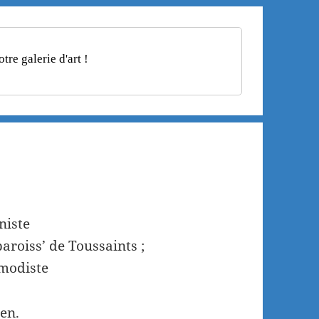
re galerie d'art !
niste
aroiss’ de Toussaints ;
 modiste
en.