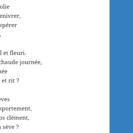
olie
enivrer,
espérer
,
 et fleuri.
chaude journée,
née
et rit ?
êves
emportement,
ps clément,
a sève ?