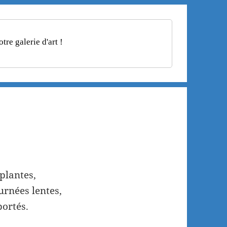
re galerie d'art !
plantes,
ournées lentes,
portés.