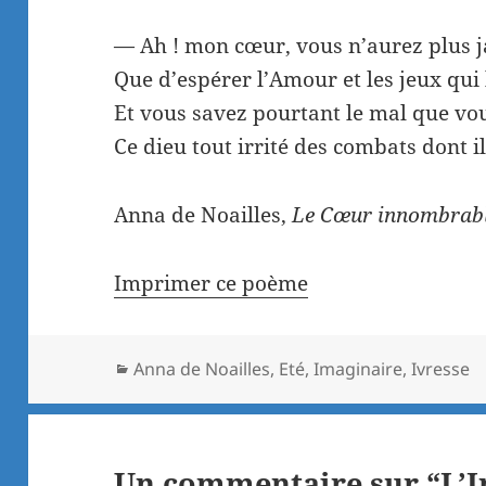
— Ah ! mon cœur, vous n’aurez plus j
Que d’espérer l’Amour et les jeux qui 
Et vous savez pourtant le mal que vo
Ce dieu tout irrité des combats dont i
Anna de Noailles,
Le Cœur innombrabl
Imprimer ce poème
Catégories
Anna de Noailles
,
Eté
,
Imaginaire
,
Ivresse
Un commentaire sur “L’I