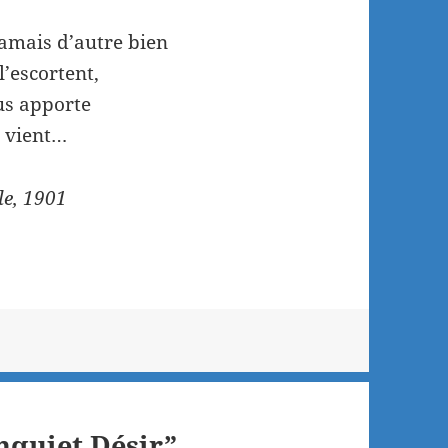
amais d’autre bien
l’escortent,
us apporte
l vient…
e, 1901
nquiet Désir”