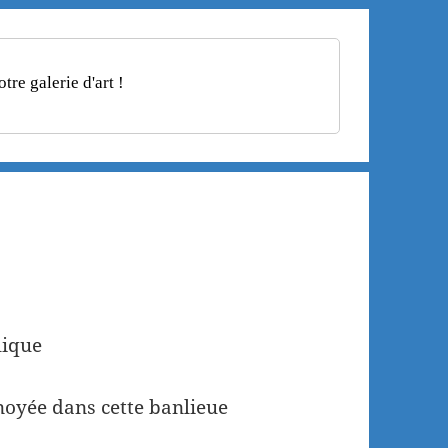
re galerie d'art !
lique
noyée dans cette banlieue