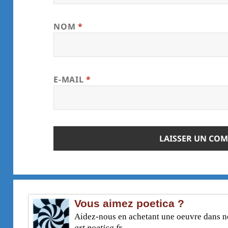
NOM
*
E-MAIL
*
Vous aimez poetica ?
Aidez-nous en achetant une oeuvre dans not
art.poetica.fr