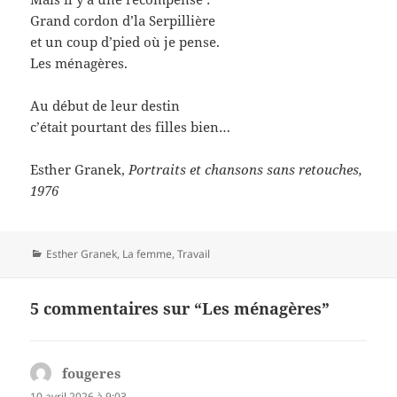
Grand cordon d’la Serpillière
et un coup d’pied où je pense.
Les ménagères.
Au début de leur destin
c’était pourtant des filles bien…
Esther Granek,
Portraits et chansons sans retouches,
1976
Catégories
Esther Granek
,
La femme
,
Travail
5 commentaires sur “Les ménagères”
fougeres
dit :
10 avril 2026 à 9:03