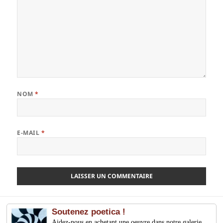
NOM
*
E-MAIL
*
Soutenez poetica !
Aidez-nous en achetant une oeuvre dans notre galerie