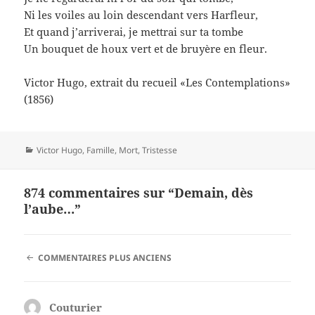
Ni les voiles au loin descendant vers Harfleur,
Et quand j’arriverai, je mettrai sur ta tombe
Un bouquet de houx vert et de bruyère en fleur.
Victor Hugo, extrait du recueil «Les Contemplations»
(1856)
Catégories
Victor Hugo
,
Famille
,
Mort
,
Tristesse
874 commentaires sur “Demain, dès
l’aube…”
NAVIGATION
COMMENTAIRES PLUS ANCIENS
DES
COMMENTAIRES
Couturier
dit :