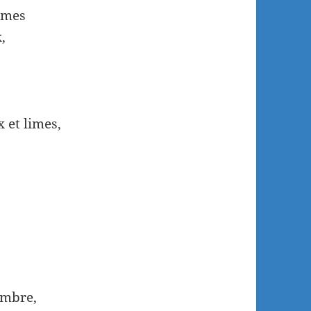
èmes
,
 et limes,
ombre,