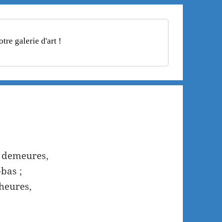
re galerie d'art !
s demeures,
-bas ;
 heures,