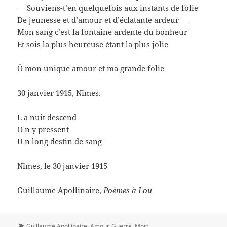
— Souviens-t’en quelquefois aux instants de folie
De jeunesse et d’amour et d’éclatante ardeur —
Mon sang c’est la fontaine ardente du bonheur
Et sois la plus heureuse étant la plus jolie
Ô mon unique amour et ma grande folie
30 janvier 1915, Nîmes.
L a nuit descend
O n y pressent
U n long destin de sang
Nîmes, le 30 janvier 1915
Guillaume Apollinaire,
Poèmes à Lou
Catégories
Guillaume Apollinaire
,
Amour
,
Guerre
,
Mort