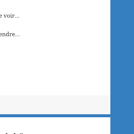
me voir…
 tendre…