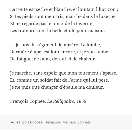
La route est sèche et blanche, et lointain l’horizon ;
Si tes pieds sont meurtris, marche dans la luzerne,
Et ne regarde pas le houx de la taverne ;
Les traînards ont la belle étoile pour maison.
— Je suis du régiment de misère. La tombe,
Dernière étape, est loin encore, et je succombe
De fatigue, de faim, de soif et de chaleur.
Je marche, sans espoir que mon tourment s’apaise,
Et, comme un soldat fait de l’arme qui lui pèse,
Je ne puis que changer d’épaule ma douleur.
François Coppée,
Le Reliquaire, 1866
Catégories
François Coppée
,
Désespoir
,
Malheur
,
Sonnets