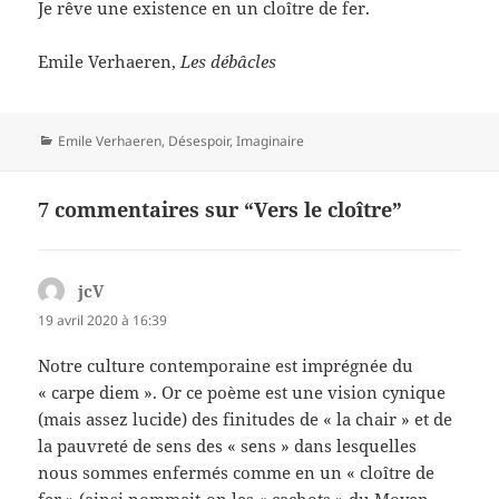
Je rêve une existence en un cloître de fer.
Emile Verhaeren,
Les débâcles
Catégories
Emile Verhaeren
,
Désespoir
,
Imaginaire
7 commentaires sur “Vers le cloître”
jcV
dit :
19 avril 2020 à 16:39
Notre culture contemporaine est imprégnée du
« carpe diem ». Or ce poème est une vision cynique
(mais assez lucide) des finitudes de « la chair » et de
la pauvreté de sens des « sens » dans lesquelles
nous sommes enfermés comme en un « cloître de
fer » (ainsi nommait-on les « cachots » du Moyen