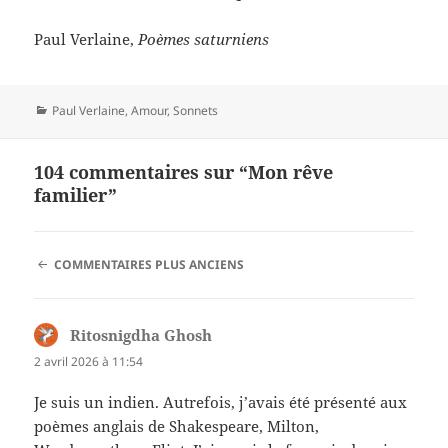
Paul Verlaine,
Poèmes saturniens
Catégories
Paul Verlaine
,
Amour
,
Sonnets
104 commentaires sur “Mon rêve
familier”
NAVIGATION
COMMENTAIRES PLUS ANCIENS
DES
COMMENTAIRES
Ritosnigdha Ghosh
dit :
2 avril 2026 à 11:54
Je suis un indien. Autrefois, j’avais été présenté aux
poèmes anglais de Shakespeare, Milton,