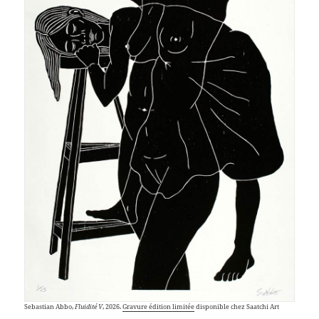
Sebastian Abbo,
Fluidité V
, 2026.
Gravure édition limitée
disponible chez Saatchi Art