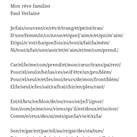
Mon rêve familier
Paul Verlaine
Je/fais/souvent/ce/rêv/é/trang/et/pé/né/tran/
D’une/femm/in/co/nnue/et/que/j’aim/e/et/qui/m’aim/
Et/qui/n’est/cha/que/fois/ni/tout/à/fait/la/mêm/
Ni/tout/à/fait/une/autr/et/m’aim/et/me/com/prend./
Car/el/le/me/com/prend/et/mon/cœur/trans/pa/rent/
Pour/el/seul/e/hé/las/ces/se/d’être/un/pro/blèm/
Pour/el/seul/e/et/les/moi/teurs/de/mon/front/blêm/
El/le/seul/e/les/sait/ra/fraî/chir/en/pleu/rant/
Est/el/bru/ne/blon/de/ou/rous/se/je/l’i/gnor/
Son/nom/je/me/sou/viens/qu’il/est/doux/et/so/nor/
Comm/e/ceux/des/ai/més/que/la/vie/é/xi/la/
Son/re/gar/est/par/eil/au/re/gar/des/sta/tues/