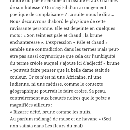
foudre du poète sensible à la beauté et aux charmes
de son hôtesse ? Ou s’agit-il d’un arrangement
poétique de complaisance ? La suite nous le dira…
Nous découvrons d’abord le physique de cette
ravissante personne. Elle est dépeinte en quelques
mots : « Son teint est pâle et chaud ; la brune
enchanteresse ». L’expression « Pâle et chaud »
semble une contradiction dans les termes mais peut-
être pas aussi oxymorique que cela car l’ambiguïté
du terme créole auquel s’ajoute ici d’adjectif « brune
» pouvait faire penser que la belle dame était de
couleur. Or ce n’est ni une Africaine, ni une
Indienne, ni une métisse, comme le contexte
géographique pourrait le faire croire. Sa peau,
contrairement aux beautés noires que le poète a
magnifiées ailleurs :
« Bizarre déité, brune comme les nuits,
Au parfum mélangé de musc et de havane » (Sed
non satiata dans Les fleurs du mal)