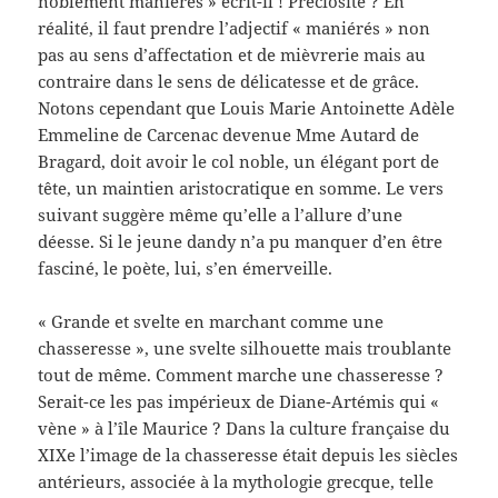
noblement maniérés » écrit-il ! Préciosité ? En
réalité, il faut prendre l’adjectif « maniérés » non
pas au sens d’affectation et de mièvrerie mais au
contraire dans le sens de délicatesse et de grâce.
Notons cependant que Louis Marie Antoinette Adèle
Emmeline de Carcenac devenue Mme Autard de
Bragard, doit avoir le col noble, un élégant port de
tête, un maintien aristocratique en somme. Le vers
suivant suggère même qu’elle a l’allure d’une
déesse. Si le jeune dandy n’a pu manquer d’en être
fasciné, le poète, lui, s’en émerveille.
« Grande et svelte en marchant comme une
chasseresse », une svelte silhouette mais troublante
tout de même. Comment marche une chasseresse ?
Serait-ce les pas impérieux de Diane-Artémis qui «
vène » à l’île Maurice ? Dans la culture française du
XIXe l’image de la chasseresse était depuis les siècles
antérieurs, associée à la mythologie grecque, telle