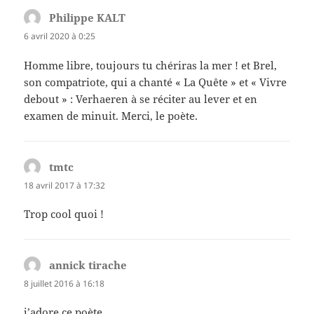
Philippe KALT
dit :
6 avril 2020 à 0:25
Homme libre, toujours tu chériras la mer ! et Brel,
son compatriote, qui a chanté « La Quête » et « Vivre
debout » : Verhaeren à se réciter au lever et en
examen de minuit. Merci, le poète.
tmtc
dit :
18 avril 2017 à 17:32
Trop cool quoi !
annick tirache
dit :
8 juillet 2016 à 16:18
j’adore ce poète