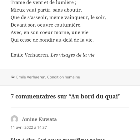
Tramé de vent et de lumière ;
Mieux vaut partir, sans aboutir,
Que de s’asseoir, même vainqueur, le soir,
Devant son oeuvre coutumière,
Avec, en son coeur morne, une vie
Qui cesse de bondir au-delà de la vie.
Emile Verhaeren,
Les visages de la vie
Catégories
Emile Verhaeren
,
Condition humaine
7 commentaires sur “Au bord du quai”
Amine Kuwata
dit :
11 avril 2022 à 14:37
Rien à dire. Ceci est un magnifique poème