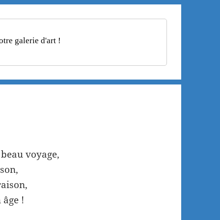
re galerie d'art !
 beau voyage,
ison,
raison,
 âge !