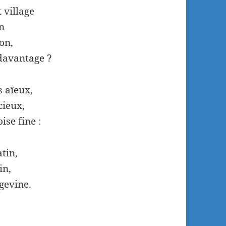
 village
on
on,
davantage ?
s aïeux,
cieux,
ise fine :
atin,
in,
gevine.