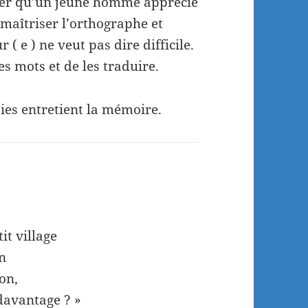
ser qu’un jeune homme apprécie
e maîtriser l’orthographe et
( e ) ne veut pas dire difficile.
es mots et de les traduire.
ies entretient la mémoire.
it village
on
on,
davantage ? »