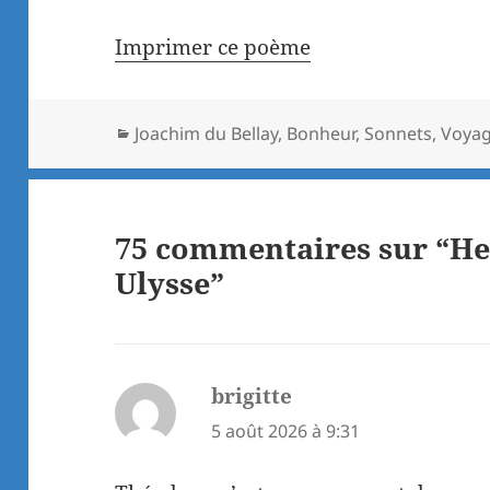
Imprimer ce poème
Catégories
Joachim du Bellay
,
Bonheur
,
Sonnets
,
Voya
75 commentaires sur “H
Ulysse”
brigitte
dit :
5 août 2026 à 9:31