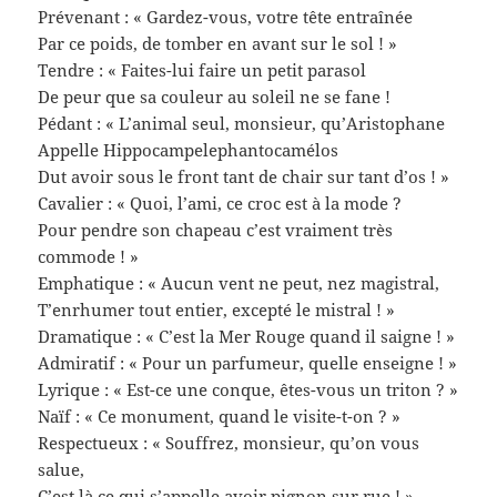
Prévenant : « Gardez-vous, votre tête entraînée
Par ce poids, de tomber en avant sur le sol ! »
Tendre : « Faites-lui faire un petit parasol
De peur que sa couleur au soleil ne se fane !
Pédant : « L’animal seul, monsieur, qu’Aristophane
Appelle Hippocampelephantocamélos
Dut avoir sous le front tant de chair sur tant d’os ! »
Cavalier : « Quoi, l’ami, ce croc est à la mode ?
Pour pendre son chapeau c’est vraiment très
commode ! »
Emphatique : « Aucun vent ne peut, nez magistral,
T’enrhumer tout entier, excepté le mistral ! »
Dramatique : « C’est la Mer Rouge quand il saigne ! »
Admiratif : « Pour un parfumeur, quelle enseigne ! »
Lyrique : « Est-ce une conque, êtes-vous un triton ? »
Naïf : « Ce monument, quand le visite-t-on ? »
Respectueux : « Souffrez, monsieur, qu’on vous
salue,
C’est là ce qui s’appelle avoir pignon sur rue ! »