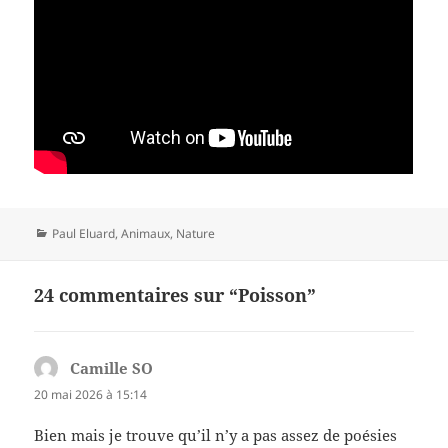
Catégories
Paul Eluard
,
Animaux
,
Nature
24 commentaires sur “Poisson”
Camille SO
dit :
20 mai 2026 à 15:14
Bien mais je trouve qu’il n’y a pas assez de poésies