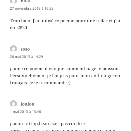
Bilal
dit :
27 novembre 2013 à 16:29
Trop bien. J’ai utilisé ce poeme pour une redac et j’ai
eu 20\20.
soso
dit :
20 mai 2013 à 14:29
j’aime ce poème il évoque comment nage le poisson.
Personnellement je l’ai pris pour mon anthologie en
français. Je le recommande.:)
loulou
dit :
1 mai 2013 à 13:46
j adore c trop,beau jsais pas coi dire
apres ca c mon avis.mais j ai mis ce poeme ds mon