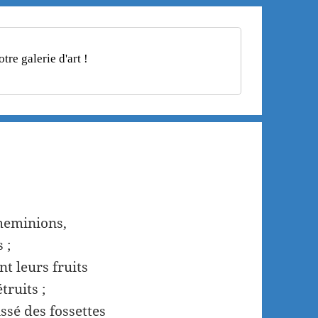
re galerie d'art !
cheminions,
 ;
t leurs fruits
truits ;
ssé des fossettes