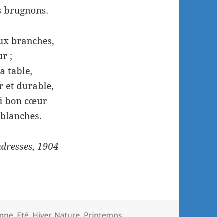
s brugnons.
aux branches,
r ;
a table,
r et durable,
si bon cœur
 blanches.
ndresses, 1904
mne
,
Eté
,
Hiver
,
Nature
,
Printemps