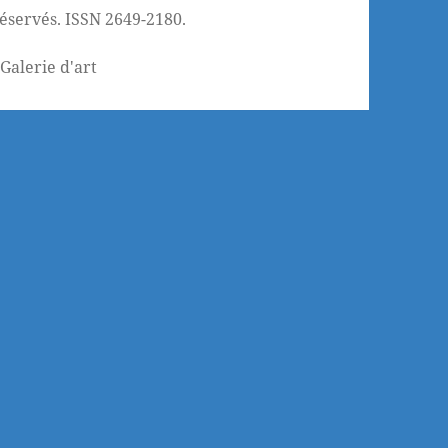
réservés. ISSN 2649-2180.
¦
Galerie d'art