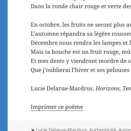
Dans la ronde chair rouge et verte de
En octobre, les fruits ne seront plus 
L’automne répandra sa légère rousseu
Décembre nous rendra les lampes et l
Mais ta bouche est un fruit rouge, mû
Et mes dents y viendront mordre de 
Que j’oublierai l’hiver et ses pelouses
Lucie Delarue-Mardrus,
Horizons, Te
Imprimer ce poème
Catégories
Lucie Delarue-Mardrus
,
Authenticité
,
Auto