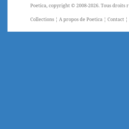
Poetica
, copyright © 2008-2026. Tous droits 
Collections
¦
A propos de Poetica
¦
Contact