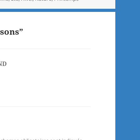
sons”
ND
dit :