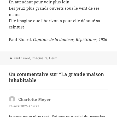
En attendant pour voir plus loin
Les yeux plus grands ouverts sous le vent de ses
mains
Elle imagine que l’horizon a pour elle dénoué sa
ceinture.
Paul Eluard,
Capitale de la douleur, Répétitions, 1926
Catégories
Paul Eluard
,
Imaginaire
,
Lieux
Un commentaire sur “La grande maison
inhabitable”
Charlotte Meyer
dit :
24 avril 2026 à 14:21
Je note pour plus tard, j’ai pas tout saisi du premier