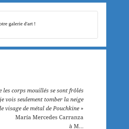
re galerie d'art !
e les corps mouillés se sont frôlés
 je vois seulement tomber la neige
le visage de métal de Pouchkine
»
María Mercedes Carranza
à M…