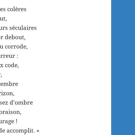
les colères
ut,
urs séculaires
r debout,
u corrode,
rreur :
ux code,
,
écembre
rizon,
assez d’ombre
oraison,
urage !
de accomplit. »