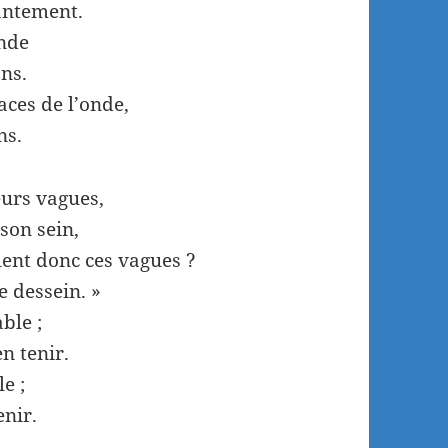
vantement.
onde
ons.
ces de l’onde,
ns.
eurs vagues,
son sein,
ent donc ces vagues ?
e dessein. »
ble ;
n tenir.
le ;
enir.