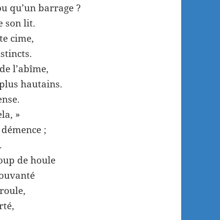
ou qu’un barrage ?
 son lit.
te cime,
stincts.
 de l’abîme,
 plus hautains.
ense.
la, »
 démence ;
.
coup de houle
pouvanté
roule,
rté,