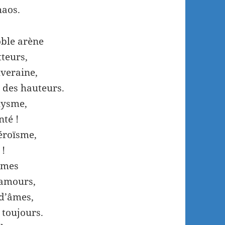
haos.
oble arène
tteurs,
uveraine,
 des hauteurs.
clysme,
nté !
héroïsme,
 !
ames
 amours,
 d’âmes,
 toujours.