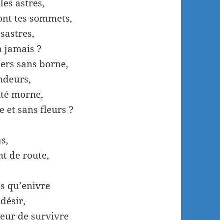
les astres,
ont tes sommets,
ésastres,
à jamais ?
mers sans borne,
endeurs,
té morne,
 et sans fleurs ?
s,
nt de route,
es qu’enivre
désir,
eur de survivre