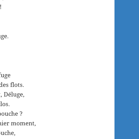
!
uge.
efuge
es flots.
t, Déluge,
los.
bouche ?
nier moment,
ouche,