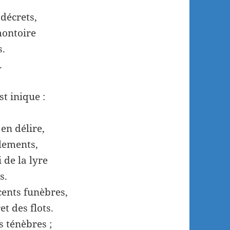
 décrets,
montoire
s.
.
t inique :
en délire,
ulements,
de la lyre
s.
ents funèbres,
t des flots.
s ténèbres ;