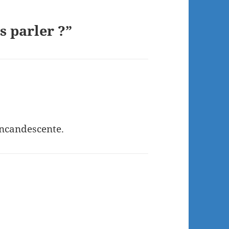
 parler ?”
incandescente.