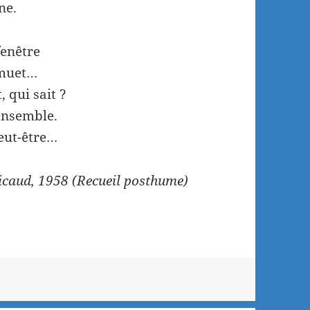
ne.
fenêtre
n muet…
 qui sait ?
 ensemble.
peut-être…
icaud, 1958 (Recueil posthume)