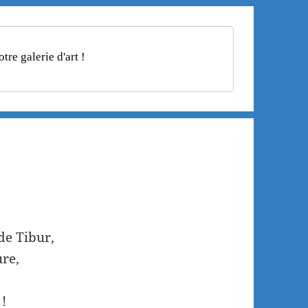
re galerie d'art !
de Tibur,
ure,
!