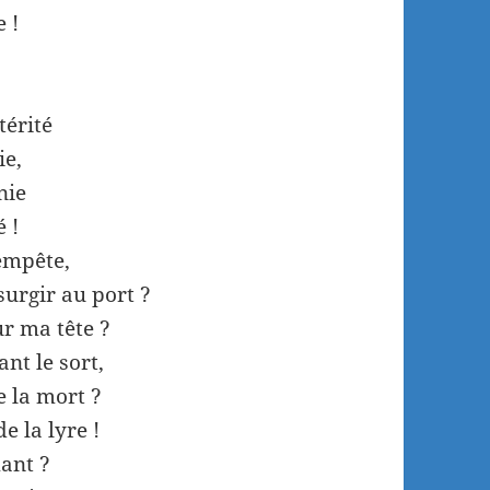
 !
térité
ie,
nie
 !
tempête,
surgir au port ?
ur ma tête ?
nt le sort,
e la mort ?
e la lyre !
mant ?