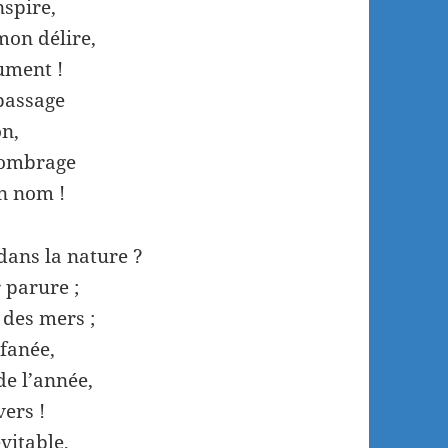
spire,
mon délire,
ument !
 passage
on,
l’ombrage
on nom !
dans la nature ?
r parure ;
 des mers ;
 fanée,
de l’année,
vers !
vitable,