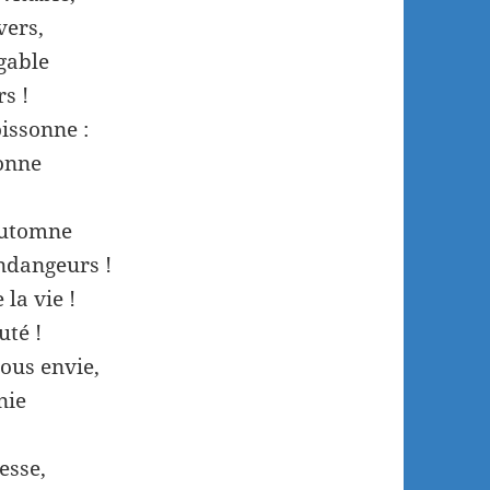
vers,
igable
s !
oissonne :
ronne
automne
endangeurs !
la vie !
uté !
nous envie,
nie
esse,