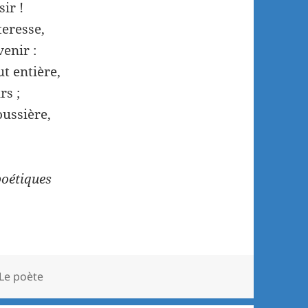
sir !
teresse,
venir :
ut entière,
rs ;
oussière,
poétiques
Le poète