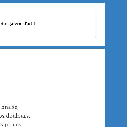
re galerie d'art !
 braise,
os douleurs,
os pleurs,