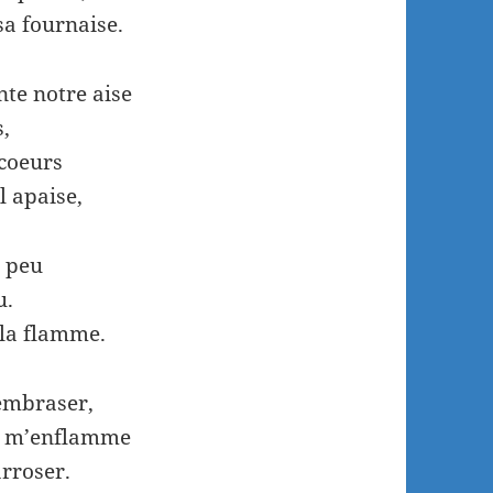
sa fournaise.
te notre aise
s,
 coeurs
l apaise,
à peu
u.
 la flamme.
’embraser,
ui m’enflamme
arroser.