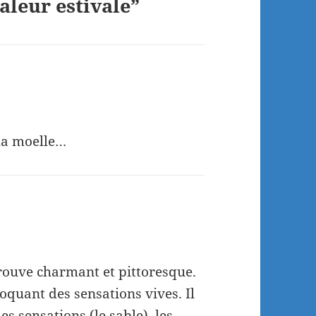
leur estivale”
 la moelle…
trouve charmant et pittoresque.
voquant des sensations vives. Il
les sensations (le sable), les