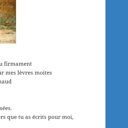
 au firmament
ur mes lèvres moites
chaud
sées.
ers que tu as écrits pour moi,