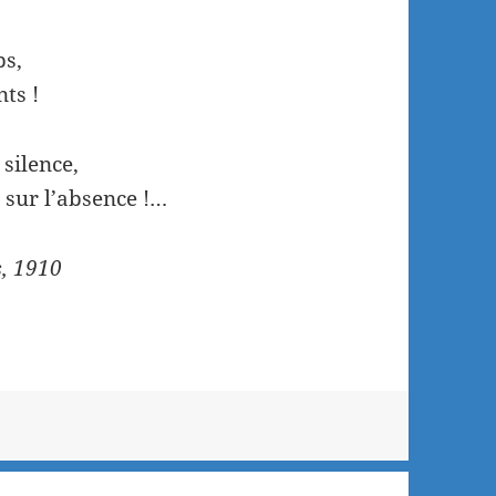
ps,
nts !
silence,
 sur l’absence !…
s, 1910