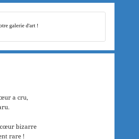
re galerie d'art !
œur a cru,
aru.
 cœur bizarre
nt rare !