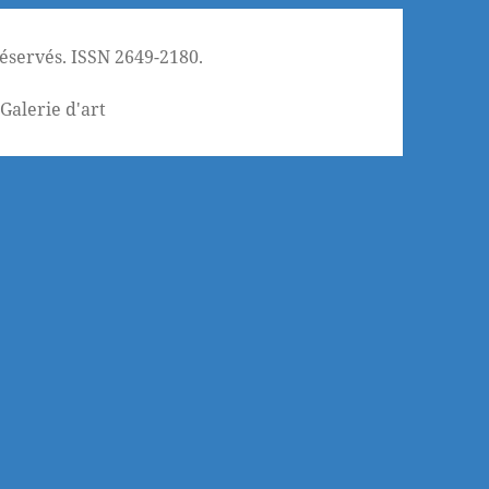
réservés. ISSN 2649-2180.
¦
Galerie d'art