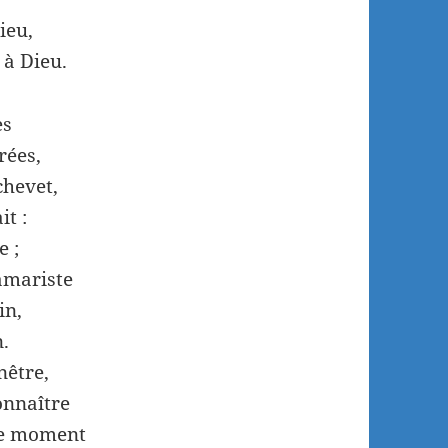
ieu,
 à Dieu.
es
rées,
chevet,
it :
e ;
camariste
in,
n.
nêtre,
connaître
 ce moment