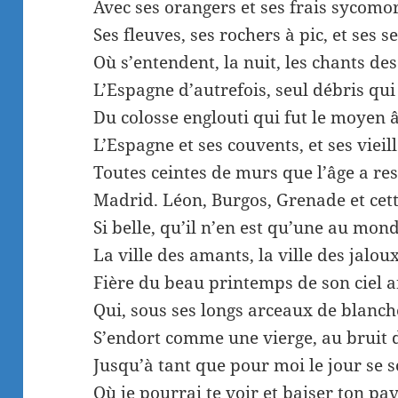
Avec ses orangers et ses frais sycomo
Ses fleuves, ses rochers à pic, et ses s
Où s’entendent, la nuit, les chants des
L’Espagne d’autrefois, seul débris qu
Du colosse englouti qui fut le moyen â
L’Espagne et ses couvents, et ses vieill
Toutes ceintes de murs que l’âge a res
Madrid. Léon, Burgos, Grenade et cett
Si belle, qu’il n’en est qu’une au monde
La ville des amants, la ville des jaloux
Fière du beau printemps de son ciel 
Qui, sous ses longs arceaux de blanc
S’endort comme une vierge, au bruit 
Jusqu’à tant que pour moi le jour se s
Où je pourrai te voir et baiser ton pav