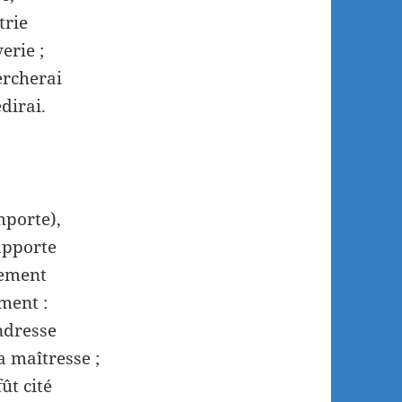
trie
erie ;
ercherai
dirai.
mporte),
apporte
tement
ement :
ndresse
sa maîtresse ;
ût cité