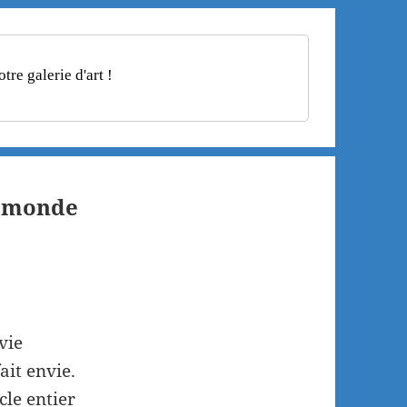
re galerie d'art !
le monde
vie
it envie.
cle entier