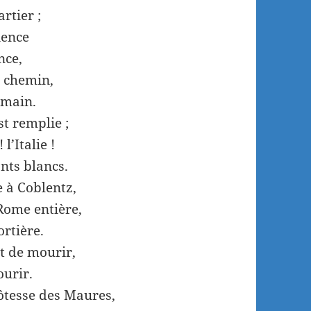
rtier ;
ience
nce,
r chemin,
 main.
st remplie ;
l’Italie !
nts blancs.
 à Coblentz,
Rome entière,
ortière.
t de mourir,
ourir.
hôtesse des Maures,