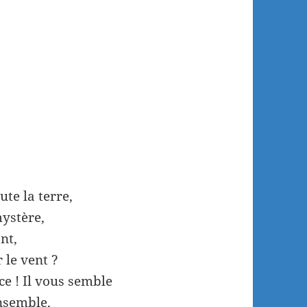
ute la terre,
ystère,
nt,
 le vent ?
e ! Il vous semble
ensemble,