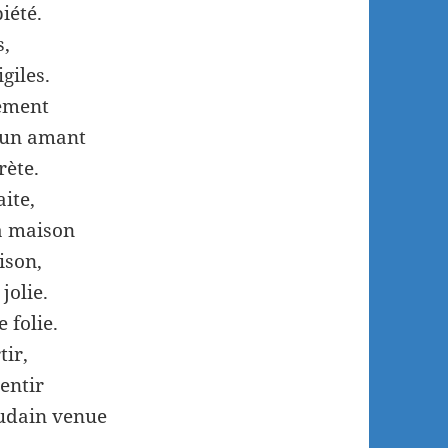
iété.
s,
giles.
mement
d’un amant
rète.
aite,
sa maison
ison,
jolie.
 folie.
tir,
entir
oudain venue