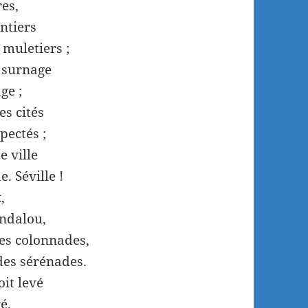
res,
entiers
 muletiers ;
i surnage
ge ;
es cités
pectés ;
e ville
. Séville !
,
andalou,
hes colonnades,
des sérénades.
oit levé
é,