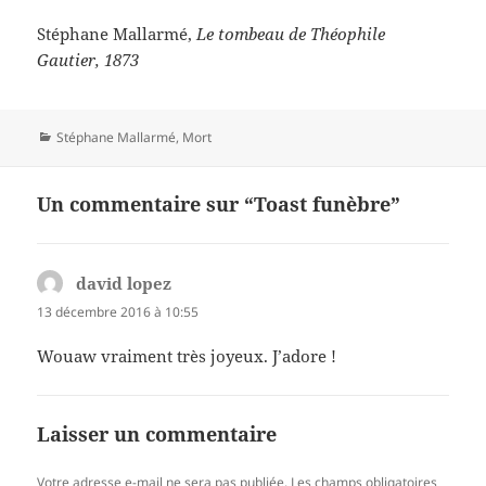
Stéphane Mallarmé,
Le tombeau de Théophile
Gautier, 1873
Catégories
Stéphane Mallarmé
,
Mort
Un commentaire sur “Toast funèbre”
david lopez
dit :
13 décembre 2016 à 10:55
Wouaw vraiment très joyeux. J’adore !
Laisser un commentaire
Votre adresse e-mail ne sera pas publiée.
Les champs obligatoires