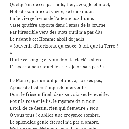
Quelqu’un de ces passants, fier, aveugle et muet,
Hôte de son linceul vague, se transmuait
En le vierge héros de l’attente posthume.
Vaste gouffre apporté dans l’amas de la brume
Par l’irascible vent des mots qu’il n’a pas dits.
Le néant à cet Homme aboli de jadis :
« Souvenir d’horizons, qu’est-ce, ô toi, que la Terre ?
»
Hurle ce songe ; et voix dont la clarté s’altère,
L’espace a pour jouet le cri : « Je ne sais pas ! »
Le Maître, par un œil profond, a, sur ses pas,
Apaisé de l’éden l’inquiète merveille
Dont le frisson final, dans sa voix seule, éveille,
Pour la rose et le lis, le mystère d’un nom.
Est-il, de ce destin, rien qui demeure ? Non.
Ô vous tous ! oubliez une croyance sombre.
Le splendide génie éternel n’a pas d’ombre.
Moi, de votre désir soucieux, je veux voir,