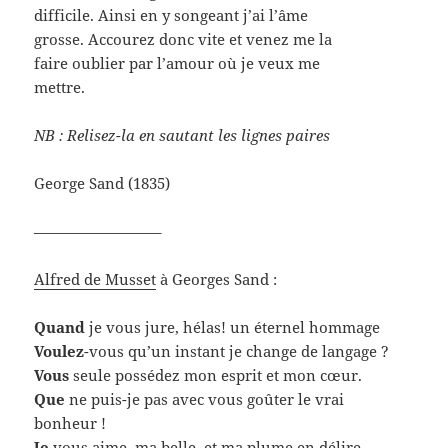
difficile. Ainsi en y songeant j’ai l’âme
grosse. Accourez donc vite et venez me la
faire oublier par l’amour où je veux me
mettre.
NB : Relisez-la en sautant les lignes paires
George Sand (1835)
————————–
Alfred de Musset
à Georges Sand :
Quand
je vous jure, hélas! un éternel hommage
Voulez
-vous qu’un instant je change de langage ?
Vous
seule possédez mon esprit et mon cœur.
Que
ne puis-je pas avec vous goûter le vrai
bonheur !
Je
vous aime, ma belle, et ma plume en délire