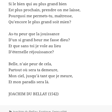
Si le bien qui au plus grand bien
Est plus prochain, prendre on me laisse,
Pourquoi me permets-tu, maîtresse,
Qu’encore le plus grand soit mien?
As-tu peur que la jouissance
D’un si grand heur me fasse dieu?
Et que sans toi je vole au lieu
D’éternelle réjouissance?
Belle, n’aie peur de cela,
Partout où sera ta demeure,
Mon ciel, jusqu’à tant que je meure,
Et mon paradis sera là.
JOACHIM DU BELLAY (1542)
Catégories
Joachim du Bellay
,
Erotique
,
Sensualité