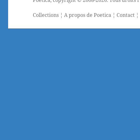
Collections
¦
A propos de Poetica
¦
Contact