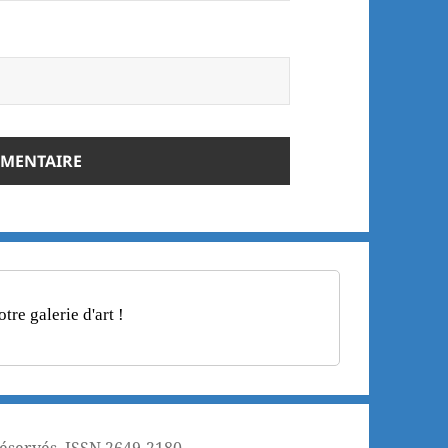
re galerie d'art !
réservés. ISSN 2649-2180.